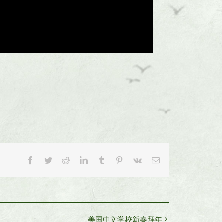
Facebook
Twitter
Reddit
LinkedIn
Tumblr
Pinterest
Vk
Email
美国中文学校新春拜年