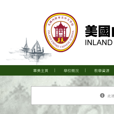
Skip
to
content
華美主頁
學校概況
教學資源
此